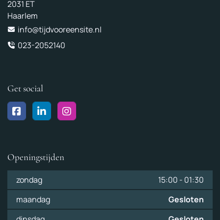
2031 ET
Haarlem
info@tijdvooreensite.nl
023-2052140
Get social
Openingstijden
zondag
15:00
-
01:30
maandag
Gesloten
dinsdag
Gesloten