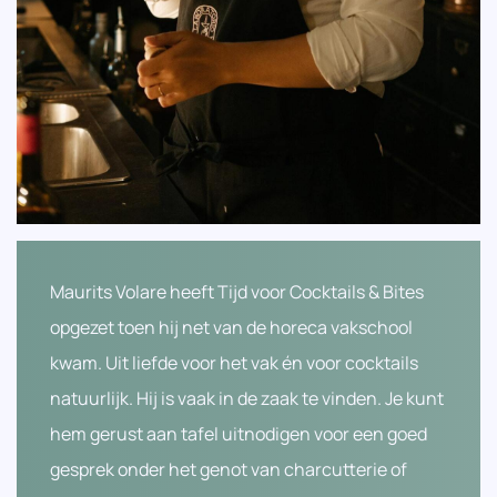
Maurits Volare heeft Tijd voor Cocktails & Bites
opgezet toen hij net van de horeca vakschool
kwam. Uit liefde voor het vak én voor cocktails
natuurlijk. Hij is vaak in de zaak te vinden. Je kunt
hem gerust aan tafel uitnodigen voor een goed
gesprek onder het genot van charcutterie of