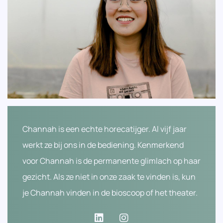
Channah is een echte horecatijger. Al vijf jaar
werkt ze bij ons in de bediening. Kenmerkend
voor Channah is de permanente glimlach op haar
gezicht. Als ze niet in onze zaak te vinden is, kun
je Channah vinden in de bioscoop of het theater.